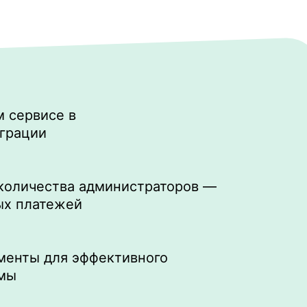
м сервисе в
еграции
 количества администраторов —
ых платежей
менты для эффективного
амы