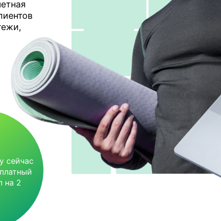
четная
лиентов
тежи,
у сейчас
сплатный
 на 2