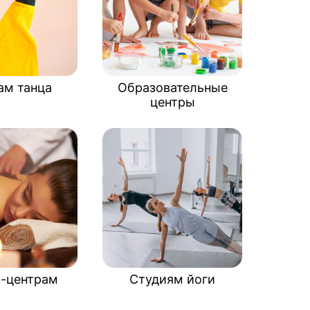
ам танца
Образовательные
центры
с-центрам
Студиям йоги