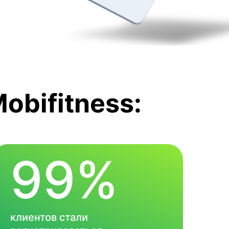
obifitness:
99%
клиентов стали