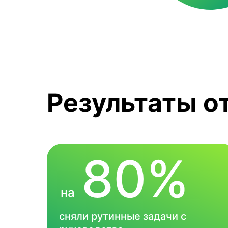
Результаты от
80%
на
сняли рутинные задачи с