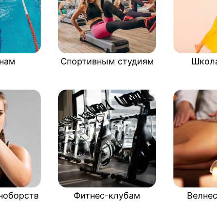
нам
Спортивным студиям
Школ
ноборств
Фитнес-клубам
Велне