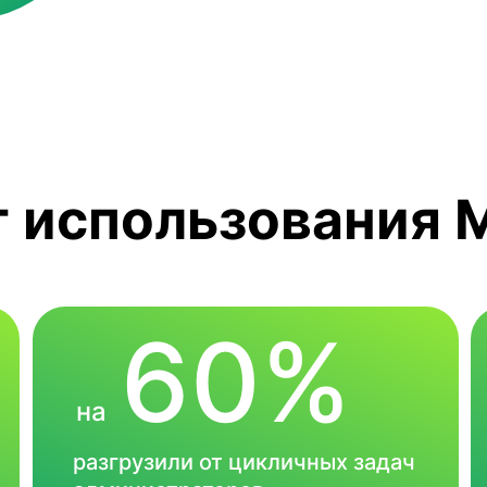
 использования M
60%
на
разгрузили от цикличных задач